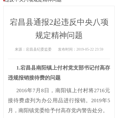
宕昌县通报2起违反中央八项
规定精神问题
来源：
宕昌县纪委监委
发布时间：
2019-05-22 23:59
1.
宕昌县南阳镇上付村党
支部书记付高存
违规报销接待费的问题
2016年7月8日，
南阳镇
上付村
将
2716元
接待费
虚列为
办公用品进行报销
。
2019年5
月，南阳镇党委给予付高存党内警告处分。