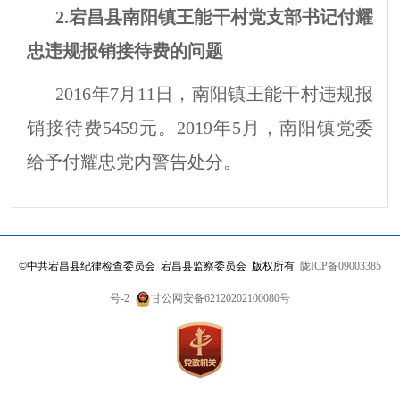
2.
宕昌县南阳镇王能干村党
支
部书记付耀
忠违规报销接待费的问题
2016年7月11日
，南阳镇
王能干村违规报
销接待费
5459元。
2019年5月，南阳镇党委
给予付耀忠党内警告处分。
©
中共宕昌县纪律检查委员会 宕昌县监察委员会 版权所有
陇ICP备09003385
号-2
甘公网安备62120202100080号