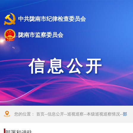
中共陇南市纪律检查委员会
陇南市监察委员会
信息公开
您的位置：
首页
--
信息公开
--
巡视巡察
--
本级巡视巡察情况
--
部
署和进驻
部署和进驻