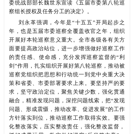
委统战部部长魏世东
宣读《五届市委第八轮巡
察组长授权及任务分工的决定》。
刘永革强调，
今年是
“十五五”开局起步之
年，也是五届市委巡察全覆盖收官之年，组织
开展好本轮巡察意义重大。
全市各级各有关方
面
要
提高政治站位，
进一步增强做好巡察工作
的责任感、使命感
，充分发挥巡察监督的
“利
剑”作用，扎实组织开展好第八轮巡察，推动被
巡察党组织把思想和行动统一到党中央重大决
策和省委、市委部署要求上来。
要
坚持严的要
求，
坚守政治定位，聚焦关键少数，强化贯通
融合，精准发现问题，深挖问题线索，
把
“发现
问题、形成震慑，推动改革、促进发展”的工作
方针落实到位，推动巡察工作取得实效。
要
强
化整改落实，
压实整改责任，
强化整改监督，