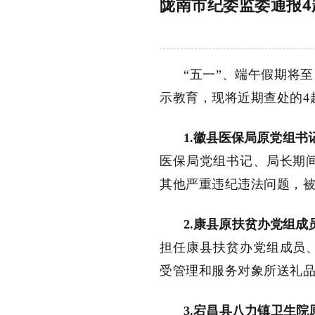
陇南市纪委监委通报
“五一”、端午假期
将至
示教育，
现将
近期
查处的
4
1.徽县医保局原党组
医保局党组书记、局长期
其他严重违纪违法问题，
2.康县原扶贫办党组
担任康县扶贫办党组成员
受管理和服务对象所送礼
3.宕昌县八力镇卫生