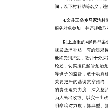
间，以下村补
助等名义，违
4.文县玉垒乡马家沟村
服务对象参加，并违规收取
以上通报的
4
起
典型案
规发放津补贴，有的违规
最终受到严惩，教训十分深
论述，切实担负起管党治
导班子的监督，敢于动真
关要把严的基调贯穿始终
的责任追究力度，深入整
为人民出政绩、以实干出政
明察暗访力度，抓典型、