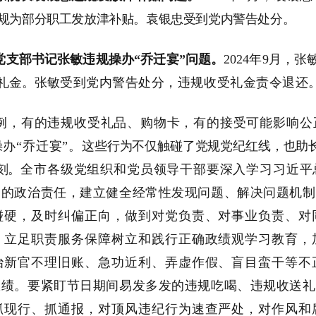
规为部分职工发放津补贴。袁银忠受到党内警告处分
。
党支部书记张敏违规操办“乔迁宴”问题。
202
4
年
9
月，
张
礼金。张敏
受到党内警告处分，
违规收受礼金
责令
退还
例
，
有的违规收受礼品、购物卡，有的接受可能影响公
操办
“乔迁宴”。
这些行为不仅触碰了党规党纪红线，也助
刻。
全市各级党组织和党员领导干部要深入学习习近平
党的政治责任，建立健全经常性发现问题、解决问题机制
碰硬，及时纠偏正向，做到对党负责、对事业负责、对
，立足职责服务保障树立和践行正确政绩观学习教育，
治新官不理旧账、急功近利、弄虚作假、盲目蛮干等不
绩。要紧盯节日期间易发多发的违规吃喝、违规收送礼
抓现行、抓通报，
对顶风违纪行为速查严处，
对作风和