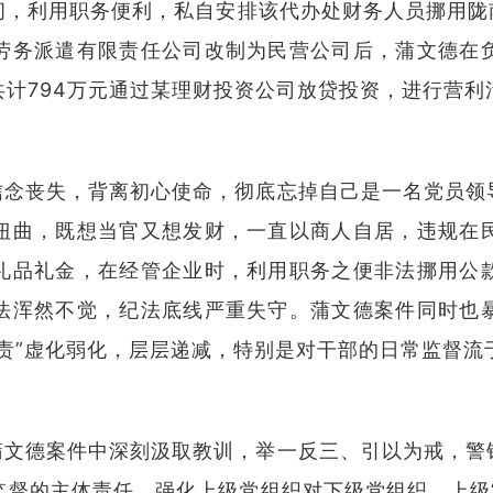
，利用职务便利，私自安排该代办处财务人员挪用陇
劳务派遣有限责任公司改制为民营公司后，蒲文德在
计794万元通过某理财投资公司放贷投资，进行营利
信念丧失，背离初心使命，彻底忘掉自己是一名党员领
扭曲，既想当官又想发财，一直以商人自居，违规在
礼品礼金，在经管企业时，利用职务之便非法挪用公
法浑然不觉，纪法底线严重失守。蒲文德案件同时也
责”虚化弱化，层层递减，特别是对干部的日常监督流
蒲文德案件中深刻汲取教训，举一反三、引以为戒，警
督的主体责任，强化上级党组织对下级党组织、上级“