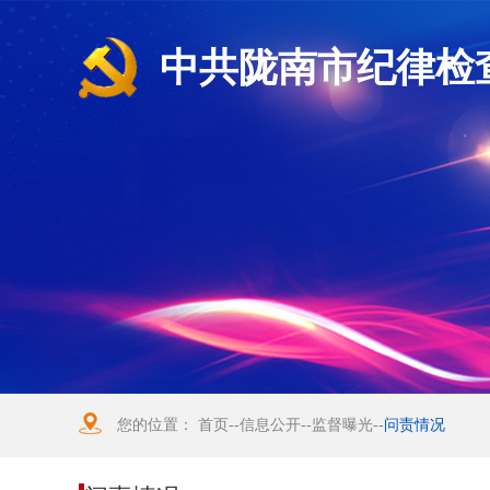
中共陇南市纪律检
您的位置：
首页
--
信息公开
--
监督曝光
--
问责情况