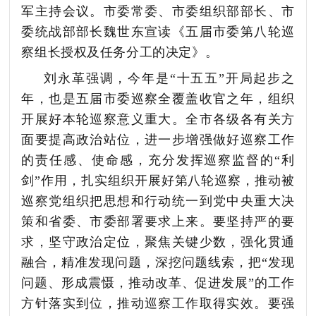
军主持会议。市委常委、市委组织部部长、市
委统战部部长魏世东
宣读《五届市委第八轮巡
察组长授权及任务分工的决定》。
刘永革强调，
今年是
“十五五”开局起步之
年，也是五届市委巡察全覆盖收官之年，组织
开展好本轮巡察意义重大。
全市各级各有关方
面
要
提高政治站位，
进一步增强做好巡察工作
的责任感、使命感
，充分发挥巡察监督的
“利
剑”作用，扎实组织开展好第八轮巡察，推动被
巡察党组织把思想和行动统一到党中央重大决
策和省委、市委部署要求上来。
要
坚持严的要
求，
坚守政治定位，聚焦关键少数，强化贯通
融合，精准发现问题，深挖问题线索，
把
“发现
问题、形成震慑，推动改革、促进发展”的工作
方针落实到位，推动巡察工作取得实效。
要
强