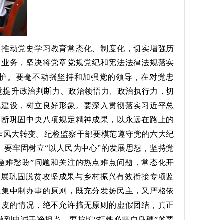
，推动党史学习教育常态化、制度化，切实增强历
察业务，坚决将党章党规党纪和宪法法律法规落实
护。要毫不动摇坚持和加强党的领导，在对党忠
自觉提升政治判断力、政治领悟力、政治执行力，切
风建设，树立良好形象。要深入贯彻落实习近平总
不断巩固中央八项规定精神成果，以永远在路上的
律作风大转变。纪检监察干部要模范遵守党的六大纪
。要牢固树立“以人民为中心”的发展思想，坚持党
急难愁盼”问题和关注的热点难点问题，常态化开
实开展巩固脱贫攻坚成果与乡村振兴有效衔接专项监
主集中制办事的原则，既充分发扬民主，又严格依
扯皮的情况，绝不允许搞无原则的虚假团结，真正
做到忠诚干净担当。要按照“打铁必需自身硬”的要