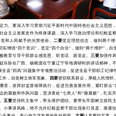
定力。要深入学习贯彻习近平新时代中国特色社会主义思想
社会主义发展史作为终身课题，深入学习政治理论和纪检监
好党和人民赋予的光荣使命。
二要
坚定理想信念，做到两个维
实增强“四个意识”，坚定“四个自信”，做到“两个维护”，
极教育引导干部群众感党恩、听党话、跟党走。
三要
加强作
赵乐际在广西、杨晓渡在宁夏辽宁等地调研时的讲话精神，
展全县“四风”问题集中专项整治活动，促进全县干部职工纪
工作，自觉树立铁军形象。
四要
密切联系群众，厚植人民情怀
哪里，发挥好监督保障执行，促进完善发展作用，紧盯群众“
边的腐败和作风问题，坚决查处“七类人”和“微腐败”，扎
。
五要
坚持民主集中，带头维护团结。要带头牢固树立按民
、小事讲风格，绝不允许纪检监察干部出现各行其是、推诿
心干事业、齐心协力谋发展的良好局面。
六要
认真履职尽责，