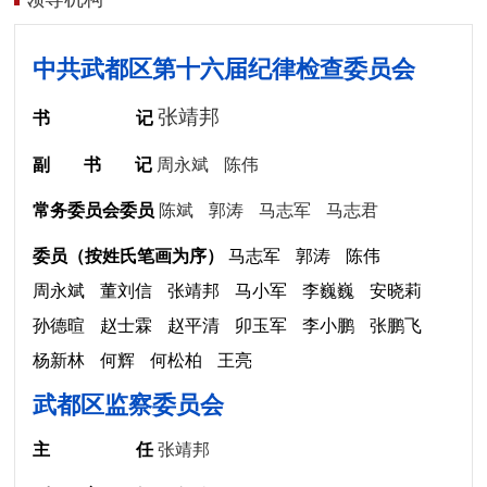
中共武都区第十六届纪律检查委员会
张靖邦
书
记
副
书
记
周永斌
陈伟
常务委员会委员
陈斌
郭涛
马志军
马志君
委员（按姓氏笔画为序）
马志军
郭涛
陈伟
周永斌
董刘信
张靖邦
马小军
李巍巍
安晓莉
孙德暄
赵士霖
赵平清
卯玉军
李小鹏
张鹏飞
杨新林
何辉
何松柏
王亮
武都区监察委员会
主
任
张靖邦