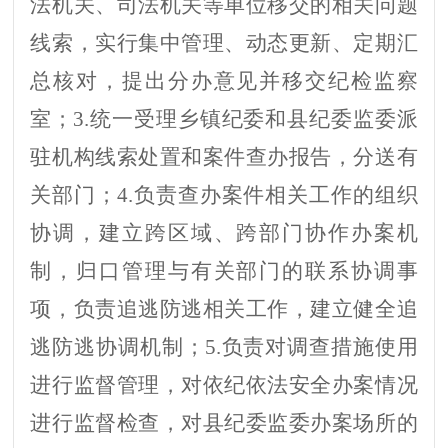
法机关、司法机关等单位移交的
相关
问题
线索，实行集中管理、动态更新、定期汇
总核对，提出分办意见并移交
纪检监察
室；
3.
统一受理
乡镇纪委
和
县
纪委监委
派
驻机构线索处置和案件查办报告，分送有
关部门；
4.
负责查办案件相关工作的组织
协调，建立跨
区域、
跨部门协作办案机
制，归口管理与有关部门的联系协调事
项，负责追逃防逃相关工作，建立健全追
逃防逃协调机制
；
5.
负责
对
调查
措施使用
进行监督管理，
对依纪依法安全办案情况
进行监督检查，对
县纪委监委
办案场所的