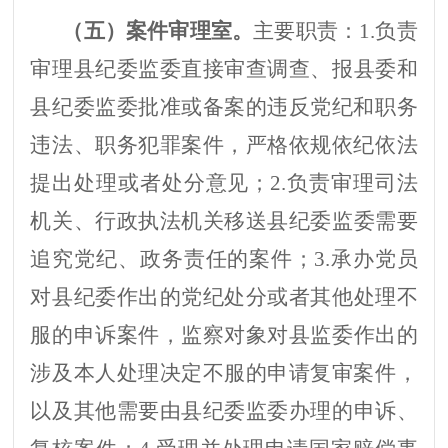
（
五
）
案件审理室
。
主要职责：
1.
负责
审理
县
纪委监委直接审查调查、报
县
委和
县
纪委监委批准或备案的违反党纪和职务
违法、职务犯罪案件，严格依规依纪依法
提出处理或者处分意见；
2.
负责审理司法
机关、行政执法机关移送
县
纪委监委需要
追究党纪、政务责任的案件；
3.
承办党员
对
县
纪委作出的党纪处分或者其他处理不
服的申诉案件，监察对象对
县
监委作出的
涉及本人处理决定不服的申请复审案件，
以及其他需要由
县
纪委监委办理的申诉、