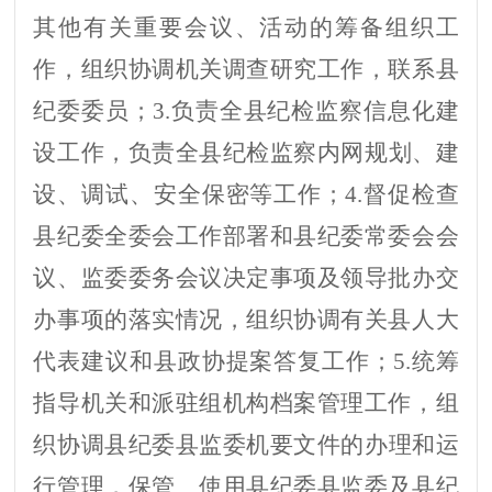
其他有关
重要
会议
、活动
的
筹备组织工
作，组织协调机关调查研究工作，联系县
纪委委员；
3.
负责
全县
纪检监察信息化建
设工作
，
负责全
县
纪检监察内网规划、建
设、调试、安全保密等工作
；
4.
督促检查
县纪委全委会工作部署和县纪委常委
会
会
议、监委委务会议决定事项及
领导批办交
办事项的落实情况，组织协调有关县人大
代表建议和县政协提案答复工作
；
5.统筹
指导机关和派驻组机构档案管理工作，
组
织协调
县纪委县监委
机要文件的办理和运
行管理，保管、使用
县纪委县监委
及县纪