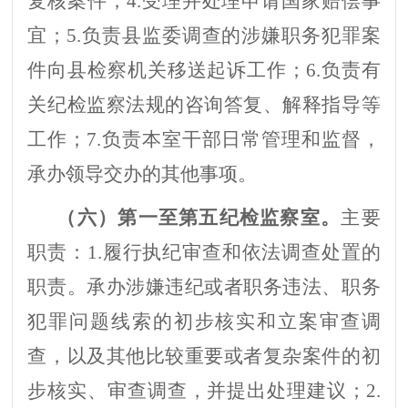
复核案件；
4.
受理并处理申请国家赔偿事
宜；
5.
负责
县
监委
调查的涉嫌职务犯罪案
件向
县
检察机关移送起诉工作
；
6.
负责有
关纪检监察法规的咨询答复、解释指导等
工作；
7
.
负责本室干部日常管理和监督，
承办领导交办的其他事项。
（六）
第一至第五纪检监察室
。
主要
职责：
1.
履行执纪审查和依法调查处置的
职责。承办涉嫌违纪或者职务违法、职务
犯罪问题线索的初步核实和立案审查调
查，以及其他比较重要或者复杂案件的初
步核实、审查调查，并提出处理建议；
2.