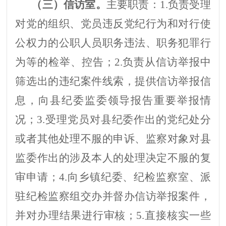
（三）
信访室
。
主要职责：
1.
负责受理
对党的组织、党员违反党纪行为和对行使
公权力的公职人员职务违法、职务犯罪行
为等的检举、控告；
2.
负责
从信访举报中
筛选出的违纪案件线索，提供信访举报信
息，向
县纪委监委
领导报告重要举报情
况
；
3.
受理党员对
县
纪委作出的党纪处分
或者其他处理不服的申诉、监察对象对
县
监委作出的涉及本人的处理决定不服的复
审申请；
4.
向乡镇纪委、纪检监察室、派
驻纪检监察组交办并督办信访举报案件，
并对办理结果进行审核
；
5.
直接核实一些