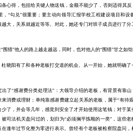
心得，包括给关键人物送钱，金额不能少了，否则适得其反；
里，“勾兑”很重要；要主动向领导汇报学校工程建设项目和设
额越大，关系就越近等等。对此，她还专门对班子成员进行了分
围猎”他人的路上越走越远，同时，也对他人的“围猎”甘之如饴
，杜晓阳有了和各种老板打交道的机会。从一开始，她就明确了
了“感谢费分类处理法”：大领导介绍的老板，有背景有靠山，
拿来消费或理财；单纯靠感谢费建立起关系的老板，属于“有待观
给少了，并会等几年，感觉到安全了才开始使用这笔钱；对于某
、被司法机关盘问过的，划归为“必须搁平拣顺的一类”，这些老
板在逢年过节化整为零进行表示。曾经有个老板被检察院盘问，