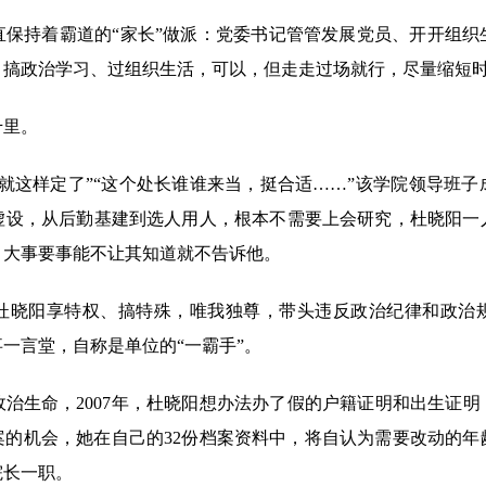
持着霸道的“家长”做派：党委书记管管发展党员、开开组织
；搞政治学习、过组织生活，可以，但走走过场就行，尽量缩短
里。
这样定了”“这个处长谁谁来当，挺合适……”该学院领导班子
虚设，从后勤基建到选人用人，根本不需要上会研究，杜晓阳一
，大事要事能不让其知道就不告诉他。
晓阳享特权、搞特殊，唯我独尊，带头违反政治纪律和政治规
一言堂，自称是单位的“一霸手”。
命，2007年，杜晓阳想办法办了假的户籍证明和出生证明，
触档案的机会，她在自己的32份档案资料中，将自认为需要改动的年
院长一职。