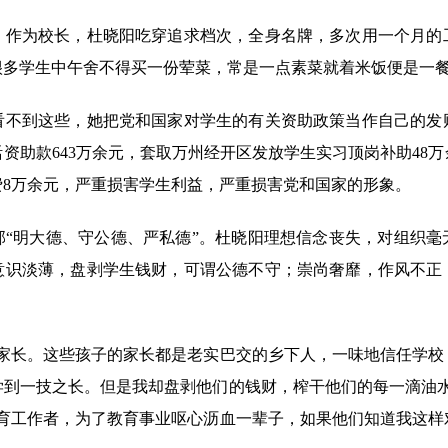
为校长，杜晓阳吃穿追求档次，全身名牌，多次用一个月的
很多学生中午舍不得买一份荤菜，常是一点素菜就着米饭便是一
到这些，她把党和国家对学生的有关资助政策当作自己的发
资助款643万余元，套取万州经开区发放学生实习顶岗补助48万
费8万余元，严重损害学生利益，严重损害党和国家的形象。
明大德、守公德、严私德”。杜晓阳理想信念丧失，对组织毫
意识淡薄，盘剥学生钱财，可谓公德不守；崇尚奢靡，作风不正
长。这些孩子的家长都是老实巴交的乡下人，一味地信任学校
学到一技之长。但是我却盘剥他们的钱财，榨干他们的每一滴油水
教育工作者，为了教育事业呕心沥血一辈子，如果他们知道我这样