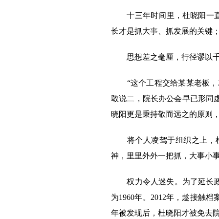
十三年时间里，杜晓阳一直保
长才是抓大事、抓发展的关键
思想差之毫厘，行径谬以千
“这个工程交给某某老板，就
敢说二，院长办公会早已形同
晓阳更是秉持敬而远之的原则
将个人凌驾于组织之上，杜
神，里里外外一把抓，大事小事
权力令人迷失。为了延长政治生
为1960年。2012年，趁接
年被发现后，杜晓阳才被免去