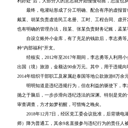
利好处”后，大部分人的意志就开始慢慢动摇，态度也
最终，电灌站形成了分工明确、配合有序的虚报冒
戴某、胡某负责虚造民工名册、工时、工程合同、虚开
也有明确的管理办法，段某、张某负责财务记账，孟某
自设立账外小金库，有了充足的钱款后，李志勇等
种“内部福利”开支。
经核实，2012年至2017年期间，李志勇等人
出国（境）旅游，金额达90余万元。其中，用于违规向
2014年组织干部职工及家属赴泰国等地公款旅游8万余
明明知道是违纪违规行为，但在利益的驱使下，李
抛之于脑后，一步步滑向违纪违法的深渊。特别是党的
审查调查，方才如梦初醒，可惜悔之晚矣。
2018年12月7日，经区党工委会议批准，后背
师）降为普通工，其余9名直接参与违纪行为的责任人