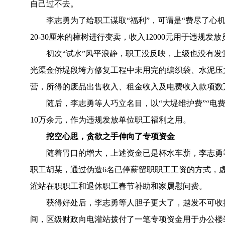
自己过不去。
李志勇为了给职工谋取“福利”，可谓是“费尽了心
20-30厘米的樟树进行变卖，收入12000元用于违规
初次“试水”风平浪静，职工没反映，上级也没有
光渠金侨堤段垮方修复工程中未用完的编织袋、水泥压
营，所得的废品出售收入、租金收入及电费收入款项数
随后，李志勇等人巧立名目，以“大堤维护费”“电
10万余元，作为违规发放单位职工福利之用。
挖空心思，贪欲之手伸向了专项资金
随着胃口的增大，上述资金已是杯水车薪，李志勇
职工胡某，通过伪造6名已停薪留职职工工资的方式，虚
灌站在职职工和退休职工春节补助和家属慰问费。
获得好处后，李志勇等人胆子更大了，越发不可收拾
间，区级财政向电灌站拨付了一笔专项资金用于办公楼