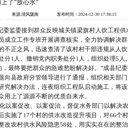
上了“放心水”
来源:
清风陇南
发布时间：
2024-12-30 17:38:15
纪委监委
接到群众反映
城关镇梁旗村
人饮工程供
员成立工作专班开展调查核实，全力协调解决群
的不正之风，迅速查清了
该村村干部违规从人饮
处分
1人、撤销党内职务处分1人，组织处理5人
，最终要把群众的急难愁盼解决好。
”
成县纪委
题向县政府分管领导进行了通报，组织相关部门
研究解决办法，连夜组织工程队启动施工，将该
众用上了源源不断的优质自来水。
化
以案
促改、
以案促治
，
督促水务部门以解决
后实施了17个村的供水改造提升项目，对66个
整改
农村供水风险隐患
58处，用实实在在的整