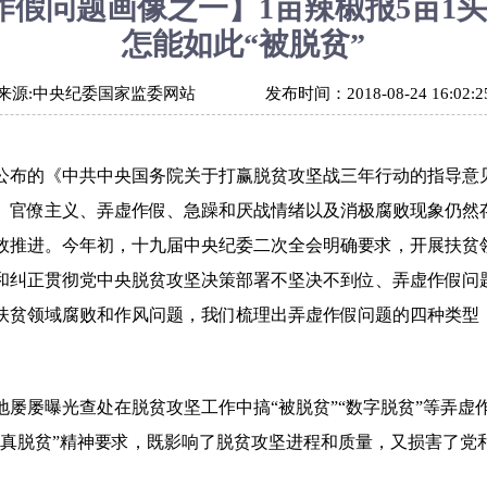
作假问题画像之一】1亩辣椒报5亩1头
怎能如此“被脱贫”
来源:
中央纪委国家监委网站
发布时间：
2018-08-24 16:02:2
公布的《中共中央国务院关于打赢脱贫攻坚战三年行动的指导意
、官僚主义、弄虚作假、急躁和厌战情绪以及消极腐败现象仍然
效推进。今年初，十九届中央纪委二次全会明确要求，开展扶贫
和纠正贯彻党中央脱贫攻坚决策部署不坚决不到位、弄虚作假问
扶贫领域腐败和作风问题，我们梳理出弄虚作假问题的四种类型
屡曝光查处在脱贫攻坚工作中搞“被脱贫”“数字脱贫”等弄虚
、真脱贫”精神要求，既影响了脱贫攻坚进程和质量，又损害了党