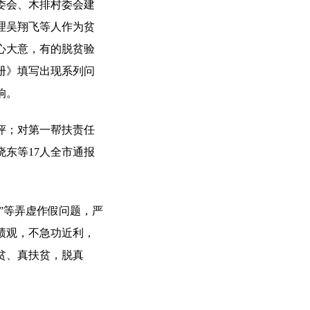
委会、木排村委会建
理吴翔飞等人作为贫
心大意，有的脱贫验
册》填写出现系列问
响。
评；对第一帮扶责任
东等17人全市通报
”等弄虚作假问题，严
绩观，不急功近利，
贫、真扶贫，脱真