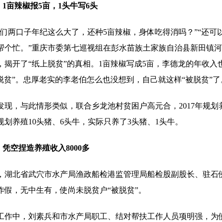
，1亩辣椒报5亩，1头牛写6头
两口子年纪这么大了，还种5亩辣椒，身体吃得消吗？”“还可
帮个忙。”重庆市委第七巡视组在彭水苗族土家族自治县新田镇
揭开了“纸上脱贫”的真相。1亩辣椒写成5亩，李德龙的年收入也从
利“脱贫”。忠厚老实的李老伯怎么也没想到，自己就这样“被脱贫”了
，与此情形类似，联合乡龙池村贫困户高元合，2017年规划养
划养殖10头猪、6头牛，实际只养了3头猪、1头牛。
，凭空捏造养殖收入8000多
月，湖北省武穴市水产局渔政船检港监管理局船检股副股长、驻石
作假，无中生有，使尚未脱贫户“被脱贫”。
中，刘素兵和市水产局职工、结对帮扶工作人员项明强，为