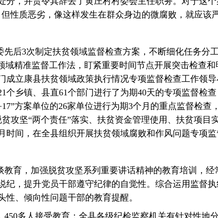
处分，并责令其辞去了黄庄村村委会主任职务。对于这个
，但性质恶劣，像这样发生在群众身边的微腐败，就应该严
委先后3次制定扶贫领域监督检查方案，不断细化任务分
贫领域精准监督工作法，盯紧重要时间节点开展突击检查和
门成立康县扶贫领域政策执行情况专项监督检查工作领导
21个乡镇、县直61个部门进行了为期40天的专项监督检查
+17”方案单位的26家单位进行为期3个月的重点监督检查
脱贫攻坚“两个责任”落实、扶贫资金管理使用、扶贫项目
月时间，在全县组织开展扶贫领域腐败和作风问题专项监
谈教育，加强脱贫攻坚系列重要讲话精神的教育培训，经
说纪，提升党员干部遵守纪律的自觉性。综合运用监督执纪
头性、倾向性问题干部的教育提醒。
450多人接受教育；全县各级纪检监察机关有针对性地分