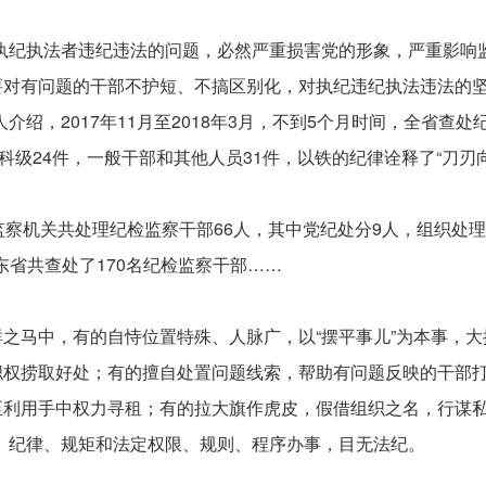
，执纪执法者违纪违法的问题，必然严重损害党的形象，严重影响
要对有问题的干部不护短、不搞区别化，对执纪违纪执法违法的
介绍，2017年11月至2018年3月，不到5个月时间，全省查
科级24件，一般干部和其他人员31件，以铁的纪律诠释了“刀刃
监察机关共处理纪检监察干部66人，其中党纪处分9人，组织处理
广东省共查处了170名纪检监察干部……
之马中，有的自恃位置特殊、人脉广，以“摆平事儿”为本事，
职权捞取好处；有的擅自处置问题线索，帮助有问题反映的干部
至利用手中权力寻租；有的拉大旗作虎皮，假借组织之名，行谋私
、纪律、规矩和法定权限、规则、程序办事，目无法纪。