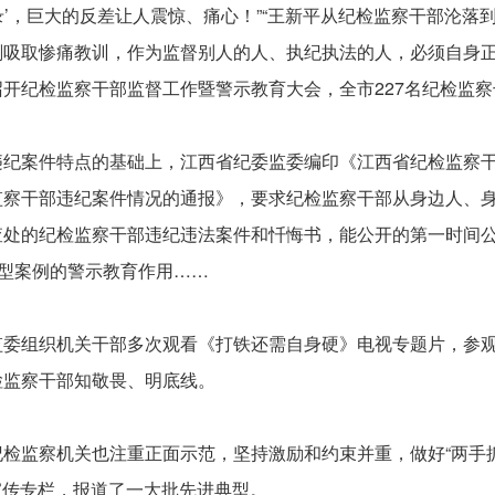
示录’，巨大的反差让人震惊、痛心！”“王新平从纪检监察干部沦
刻吸取惨痛教训，作为监督别人的人、执纪执法的人，必须自身
市召开纪检监察干部监督工作暨警示教育大会，全市227名纪检监
违纪案件特点的基础上，江西省纪委监委编印《江西省纪检监察
监察干部违纪案件情况的通报》，要求纪检监察干部从身边人、
查处的纪检监察干部违纪违法案件和忏悔书，能公开的第一时间
典型案例的警示教育作用……
监委组织机关干部多次观看《打铁还需自身硬》电视专题片，参
检监察干部知敬畏、明底线。
检监察机关也注重正面示范，坚持激励和约束并重，做好“两手抓
等宣传专栏，报道了一大批先进典型。