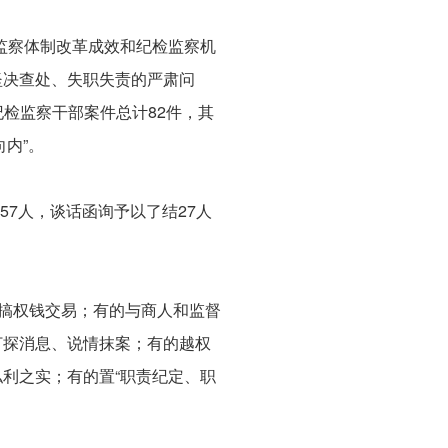
监察体制改革成效和纪检监察机
坚决查处、失职失责的严肃问
处纪检监察干部案件总计82件，其
向内”。
57人，谈话函询予以了结27人
大搞权钱交易；有的与商人和监督
打探消息、说情抹案；有的越权
利之实；有的置“职责纪定、职