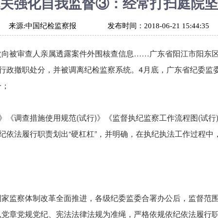
关强化自我监督③：经常打扫庭院坚
来源:
中国纪检监察报
发布时间：
2018-06-21 15:44:35
次向被审查人亲属透露案件外围核查信息……广东省阳江市阳东
、行政撤职处分，并被调离纪检监察系统。4月底，广东省纪委监
一；
)》《调查措施使用规范(试行)》《监督执纪监察工作流程图(试
依纪依法履行职责划出“硬杠杠”，并明确，在执纪执法工作过程中
国家监察体制改革全面推进，各级纪委监委合署办公后，监督范
以党章党规党纪、宪法法律法规为准绳，严格依规依纪依法履行