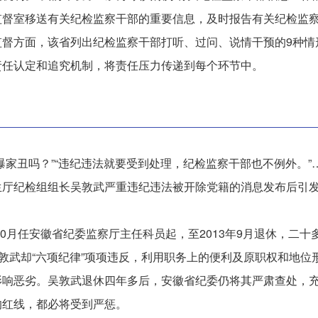
监督室移送有关纪检监察干部的重要信息，及时报告有关纪检监察
监督方面，该省列出纪检监察干部打听、过问、说情干预的9种情
责任认定和追究机制，将责任压力传递到每个环节中。
曝家丑吗？”“违纪违法就要受到处理，纪检监察干部也不例外。”
生厅纪检组组长吴敦武严重违纪违法被开除党籍的消息发布后引
10月任安徽省纪委监察厅主任科员起，至2013年9月退休，二
吴敦武却“六项纪律”项项违反，利用职务上的便利及原职权和地
影响恶劣。吴敦武退休四年多后，安徽省纪委仍将其严肃查处，
的红线，都必将受到严惩。