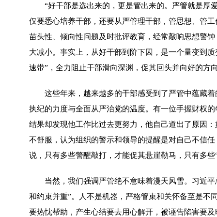
“好干部是选出来的，更是管出来的。严管就是厚爱
仅要悉心培养干部，还要从严管理干部，管思想、管工
苗头性、倾向性问题及时批评教育，经常敲响思想警钟
大减小。事实上，从好干部到阶下囚，是一个量变到质变
速带”，全力阻止干部滑向深渊，促其回头并向好的方
这些年来，越来越多的干部感受到了严管中蕴藏着的厚
执纪的力度与全面从严治党的温度。有一位手握财权的
结果却发现他工作比过去更努力，他自己道出了原因：
不舒服，认为组织的警示和领导的提醒是对自己不信任
说，只有多些警醒敲打，才能促其悬崖勒马，只有多些“
当然，我们强调严管绝不意味着漫天风雪。习近平总
和约束并重”。人不是机器，严格管束和关怀备至是不
要热忱帮助，产生心结要去用心解开，被诬告陷害要及