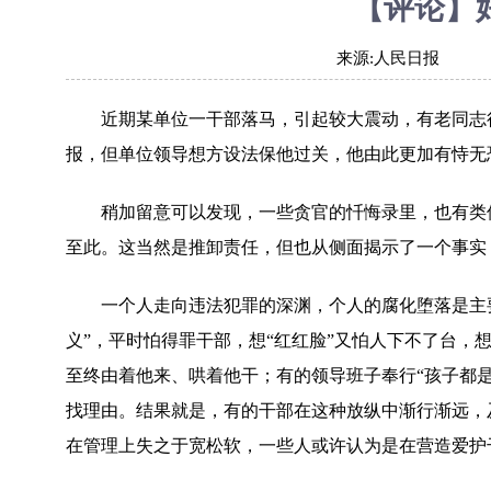
【评论】
来源:
人民日报
近期某单位一干部落马，引起较大震动，有老同志很
报，但单位领导想方设法保他过关，他由此更加有恃无
稍加留意可以发现，一些贪官的忏悔录里，也有类似
至此。这当然是推卸责任，但也从侧面揭示了一个事实
一个人走向违法犯罪的深渊，个人的腐化堕落是主要
义”，平时怕得罪干部，想“红红脸”又怕人下不了台，想
至终由着他来、哄着他干；有的领导班子奉行“孩子都
找理由。结果就是，有的干部在这种放纵中渐行渐远，
在管理上失之于宽松软，一些人或许认为是在营造爱护