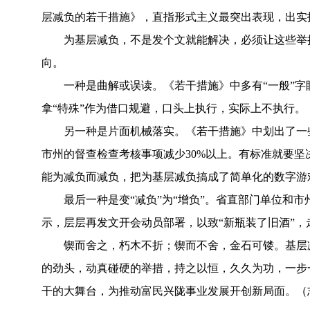
层减负的若干措施》，直指形式主义最突出表现，出实
为基层减负，不是发个文就能解决，必须让这些举
向。
一种是曲解或误读。《若干措施》中多有“一般”字
拿“特殊”作为借口规避，口头上执行，实际上不执行。
另一种是片面机械落实。《若干措施》中划出了一
市州的督查检查考核事项减少30%以上。有标准就要坚
能为减负而减负，把为基层减负搞成了简单化的数字游
最后一种是变“减负”为“增负”。省直部门单位和
示，层层再发文开会动员部署，以致“新瓶装了旧酒”，
锲而舍之，朽木不折；锲而不舍，金石可镂。基层
的劲头，动真碰硬的举措，持之以恒，久久为功，一步
干的大舞台，为推动富民兴陇事业发展开创新局面。（