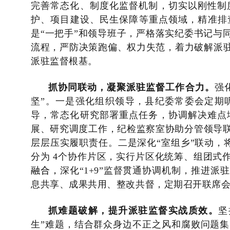
完善常态化、制度化监督机制，切实以刚性制
护、项目建设、民生保障等重点领域，精准排
是“一把手”和领导班子，严格落实纪委书记与
流程，严防决策跑偏、权力失范，着力破解派驻
派驻监督根基。
抓
协同联动，凝聚
派驻
监督
工作
合力
。
强
坚
”。一是强化组织领导，县纪委常委会定期
导，常态化研究部署重点任务，协调解决难点
展、研究调度工作，纪检监察室协助分管领导
层层压实履职责任。二是深化“室组乡”联动，将
分为 4个协作片区，实行片区化统筹、组团式作
融合，
深化“1+9”监督贯通协调机制，推进
息共享、成果共用、整改共督，定期召开联席
抓难题破解，提升
派驻
监督实战
质效
。
坚
生”难题，
结合群众身边不正之风和腐败问题
集