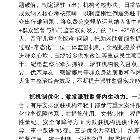
题破解。制定派驻（出）机构考核办法、日常
成效纳入核心考核范畴，以制度刚性倒逼派驻
众出行难问题，将免费公交规范运营纳入集中
+群众监督与部门监督双向发力”的 “1+1+2
人、留守儿童“吃饭难”问题，把助老助餐服务
过程+常态化”三位一体监督机制，全程把控菜
进群众心坎；围绕城乡供水改造等重点民生项
干、纪检监察室牵头抓线、派驻机构嵌入督点
要、优亲厚友、截留挪用等群众身边腐败和作
大集中整治综合效应，不断提升派驻监督实战
抓机制优化
，
激发
派驻监督
内生动力。
一
台，有序安排派驻机构年轻干部参与重大案件
化业务保障体系，在措施使用、文书制作、程
性量纪、安全保障等方面为派驻机构提供业务
导、事中跟进”转变。三是优化共享机制，统
监督信息，统一归集、分级管理、按需推送，