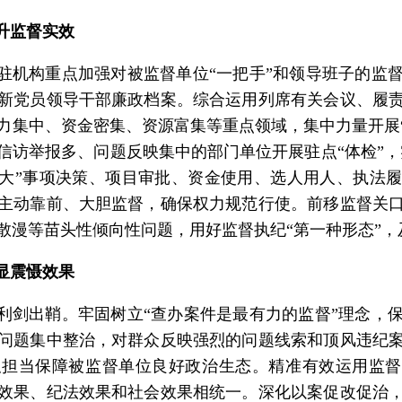
升监督实效
驻机构重点加强对被监督单位
“一把手”和领导班子的监
新党员领导干部廉政档案。综合运用列席有关会议、履
力集中、资金密集、资源富集等重点领域，集中力量开展“
信访举报多、问题反映集中的部门单位开展驻点“体检”，
一大”事项决策、项目审批、资金使用、选人用人、执法
主动靠前、大胆监督，确保权力规范行使。前移监督关
散漫等苗头性倾向性问题，用好监督执纪“第一种形态”，
显震慑效果
利剑出鞘。牢固树立
“查办案件是最有力的监督”理念，
问题集中整治，对群众反映强烈的问题线索和顶风违纪
担当保障被监督单位良好政治生态。精准有效运用监督
效果、纪法效果和社会效果相统一。深化以案促改促治