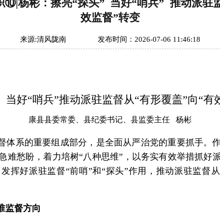
⑩|杨彬：擦亮“探头” 当好“哨兵”  推动派驻
效监督”转变
来源:
清风陇南
发布时间：
2026-07-06 11:46:18
”
当好“哨兵”
推动派驻监督从
“有形覆盖”
向“有
康县县委常委、县纪委书记、
县监委主任 杨彬
督体系的重要组成部分，是全面从严治党的重要抓手。
急难愁盼，着力培树“八种思维”，以务实有效举措抓好
，
发挥好派驻监督“前哨”和“探头”作用，
推动派驻监督从
准监督方向