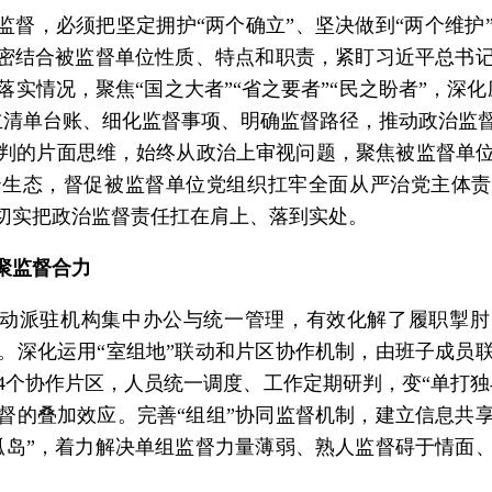
监督，
必须把坚定拥护“两个确立”、坚决做到
“两个维护
紧密结合被监督单位性质、
特点和职责，紧盯习近平总书
实情况，聚焦“国之大者”“省之要者”“民之盼者”，
深化
立清单台账、
细化监督事项、明确监督路径，推动政治监
判的片面思维，始终从政治上审视问题，聚焦被监督单
生态，督促被监督单位党组织扛牢全面从严治党主体责
，切实把政治监督责任扛在肩上、落到实处。
聚监督合力
动派驻机构集中办公与统一管理，有效化解了履职掣肘
。深化运用“室组地”联动和片区协作机制，由班子成员
4个协作片区，人员统一调度、工作定期研判，变“单打独斗
督的叠加效应。完善“组组”协同监督机制，建立信息共
孤岛”，着力解决单组监督力量薄弱、熟人监督碍于情面