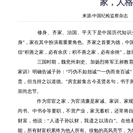
家，人格
来源:
中国纪检监察杂志
修身、齐家、治国、平天下是中国历代知识分
身”，家在其中扮演着重要角色。齐家之首要为德，中
信“积善之家，必有余庆；积不善之家，必有余殃”，
三国时期，魏兖州刺史、加扬烈将军王昶教育儿
家训》明确告诫子孙：“巧伪不如拙诚”“一伪而丧百诚
贵，但当持之以道德。”房玄龄集古今圣贤名句，书于
崇尚忠节。
作为官宦之家，为官清廉是家诫、家训、家规的
尚书、中书令等要职，不营产业，家无蓄积，还常将
财富，他说：“人遗子孙以财，我遗之以清白”。在
能，所有财富积累终为他人所有。徐勉的高风亮节，为