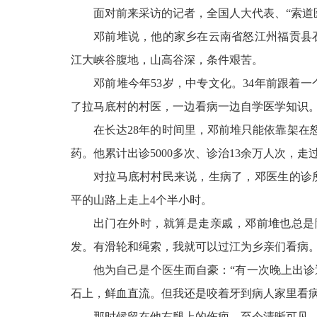
面对前来采访的记者，全国人大代表、“索道
邓前堆说，他的家乡在云南省怒江州福贡县
江大峡谷腹地，山高谷深，条件艰苦。
邓前堆今年53岁，中专文化。34年前跟着
了拉马底村的村医，一边看病一边自学医学知识。
在长达28年的时间里，邓前堆只能依靠架在
药。他累计出诊5000多次、诊治13余万人次，走
对拉马底村村民来说，生病了，邓医生的诊
平的山路上走上4个半小时。
出门在外时，就算是走亲戚，邓前堆也总是
发。有滑轮和绳索，我就可以过江为乡亲们看病。
他为自己是个医生而自豪：“有一次晚上出
石上，鲜血直流。但我还是咬着牙到病人家里看病
那时候留在他右腿上的伤疤，至今清晰可见