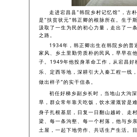
走进宕昌县"韩院乡村记忆馆"，古
是"扶贫状元"韩正卿的根脉所在。生于
汲取了一生为民的初心力量，走出了一
之路。
1934年，韩正卿出生在韩院乡的
家风、乡土里勤劳质朴的民风，早早在
子。
1949年他投身革命工作，从宕昌
乐、定西等地，深耕引大入秦工程一线，
做出样子”的实干信条。
初任好梯乡副乡长时，当地山大沟
旱，群众常年靠天吃饭，饮水灌溉皆是
身子扎根基层，
日复一日翻山越岭、走
梁、每一条沟壑、每一个村落，他与乡
土屋，一起下地劳作、共话生产生活。