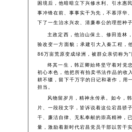
困境后，他暗暗立下兴修水利、引水惠
事冲锋在前、事事实干为先，不慕浮华
下了一生治水兴农、清廉奉公的理想种
主政定西，他治山保土、修田造林，
验改变一方面貌；承建引大入秦工程，
86万亩荒原变成绿洲，被群众亲切称为"
终其一生，韩正卿始终坚守着对党
初心本色，他把所有拍卖书法作品的收
耕不辍，留下千万字的日记和著作，用
担当。
风物留岁月，精神永传承。如今，
片、一段段文字，皆诉说着这位宕昌骄
干、廉洁自律、无私奉献的崇高精神，
量，
激励着新时代宕昌党员干部以苦干