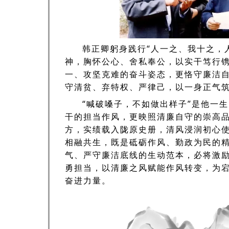
韩正卿躬身践行“人一之、我十之，
神，胸怀公心、舍私奉公，以实干笃行
一、攻坚克难的奋斗姿态，更恪守廉洁
守清贫、弃特权、严律己，以一身正气
“喊破嗓子，不如做出样子”是他一
干的担当作风，更映照清廉自守的崇高
方，实绩载入陇原史册，清风浸润初心
相融共生，既是砥砺作风、勤政为民的
气、严守廉洁底线的生动范本，必将激
勇担当，以清廉之风赋能作风转变，为
奋进力量。