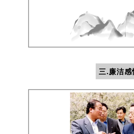
三.廉洁感