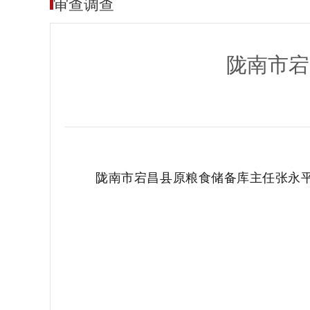
审查调查
陇南市宕
陇南市宕昌县原粮食储备库主任张永平涉