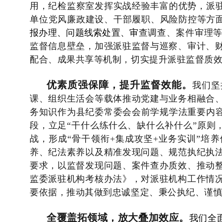
用，纪检监察室发挥实战经验丰富的优势，派驻
单位党风廉政建设、干部履职、风险防控等方
报办理、问题线索处置、审
查调查、案件审理
监督信息壁垒，
加强派驻监督与巡察、审计、
配合、成果共享等机制，切实提升派驻监督质
优素质强保障，提升监督效能。
我们坚
课、组织生活会等载体推动党建与业务相融合
务知识作为县纪委常委会会前学规学法重要内
段，立足“干什么练什么、缺什么补什么”原则，让
战，形成“骨干领衔+集成攻坚+业务实训”培
养、纪法素养以及精准发现问题、规范执纪执
要求，以监督发现问题、案件查办质效、推动
监委派驻机构考核办法》，对派驻机构工作情
要依据，推动其做到忠诚坚定、秉公执纪、谨
全覆盖拓领域，放大叠加效应。
我们全