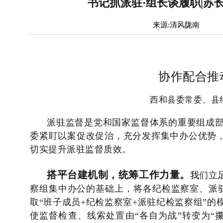
书记抓派驻·组长谈履职|
来源:
清风陇南
协作配合推
西和县委常委、县
派驻监督是党和国家监督体系的重要组成
委紧盯以案促改促治，充分发挥集中办公优势
切实
提升派驻监督质效。
搭平台建机制，统筹工作力量。
我
们
立
察组集中办公
的
基础上，
将各纪检监察室、派
取“班子成员+纪检监察室+派驻纪检监察组”
使监督检查、线索处置由“各自为战”转变为“