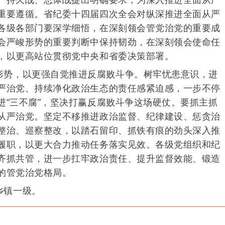
重要遵循。省纪委十四届四次全会对纵深推进全面从严
各级各部门要深学细悟，在深刻领会管党治党的重要成
会严峻形势的重要判断中保持韧劲，在深刻领会使命任
，以更高站位贯彻党中央和省委决策部署。
形势，以更强自觉推进反腐败斗争。树牢忧患意识，进
严治党、持续净化政治生态的责任感紧迫感，一步不停
进“三不腐”，坚决打赢反腐败斗争这场硬仗。要抓主抓
从严治党。坚定不移推进政治监督、纪律建设、惩贪治
整治、巡察整改，以踏石留印、抓铁有痕的劲头深入推
履职，以更大合力推动任务落实见效。各级党组织和纪
齐抓共管，进一步扛牢政治责任、提升监督效能、锻造
的管党治党格局。
乡镇一级。