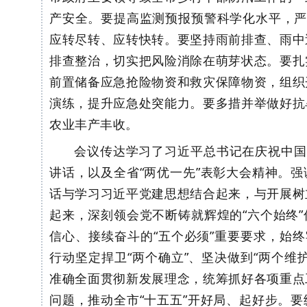
产安全。
要
提高监测预报预警科学化水平，
应转尽转、应转快转
。
要
坚持雨前排查、雨中
排查整治，切实把风险消除在萌芽状态。
要
扎
前置储备应急抢险物资和救灾保障物资，组织
演练，提升应急处突能力
。
要
多措并举做好抗
农业丰产丰收。
会议传达学习了习近平总书记在庆祝中国
讲话，以及全省“两优一先”表彰大会精神。强
话与学习习近平党建思想结合起来，与开展树
起来，深刻领会党不断铸就辉煌的
“六个始终
信心、接续奋斗的“五个必须”重要要求，始终
行动坚定捍卫“两个确立”、坚决做到“两个维护
准确全面贯彻新发展理念，统筹抓好各项重点
问题，推动全市
“十五五”开好局、起好步。
要