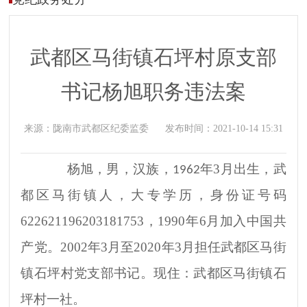
武都区马街镇石坪村原支部
书记杨旭职务违法案
来源：
陇南市武都区纪委监委
发布时间：
2021-10-14 15:31
杨旭，男，汉族，
年
3
月出生，武
1962
都区马街镇人，大专学历，身份证号码
622621196203181753
，
1990
年
6
月加入中国共
产党。
2002
年
3
月至
2020
年
3
月担任武都区马街
镇石坪村党支部书记。现住：武都区马街镇石
坪村一社。