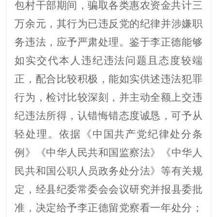
包村干部期间，骗取各类惠农资金共计三
万余元，
其行为已违反党的纪律并
涉嫌
职
务违法，应予严肃处理。鉴于
李正德
能够
如实交代本人违纪违法问题且
态度较端
正，配合比较积极
，能
如实供述违法犯罪
行为，检讨比较深刻，并
主动全额上交违
纪违法所得，认错悔错态度诚恳，可予从
轻处理。依据《中国共产党纪律处分条
例》《中华人民共和国监察法》
《
中华人
民共和国公职人员政务处分法
》
等有关规
定，经
县
纪委常委会会议研究并报
县委
批
准，决定给予
李正德留党察看一年
处分；