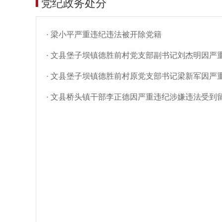
党纪政务处分
· 梁小平严重违纪违法被开除党籍
· 文县堡子坝镇德胜前村党支部副书记刘杰明因严
· 文县堡子坝镇德胜前村原党支部书记梁新军因严
· 文县桥头镇干部李正德因严重违纪涉嫌违法受到