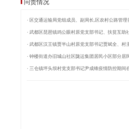
问责情况
· 区交通运输局党组成员、副局长,区农村公路管
· 武都区琵琶镇鸡公眼村原党支部书记、扶贫互助
· 武都区汉王镇贾半山村原党支部书记贾斌全、
· 钟楼街道办旧城山社区陇运集团居民小区部分居
· 三仓镇坪头坝村党支部书记尹成锋疫情防控期间