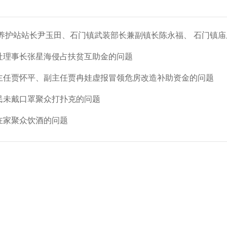
理养护站站长尹玉田、石门镇武装部长兼副镇长陈永福、 石门镇庙上
社理事长张星海侵占扶贫互助金的问题
村主任贾怀平、副主任贾冉娃虚报冒领危房改造补助资金的问题
民未戴口罩聚众打扑克的问题
在家聚众饮酒的问题