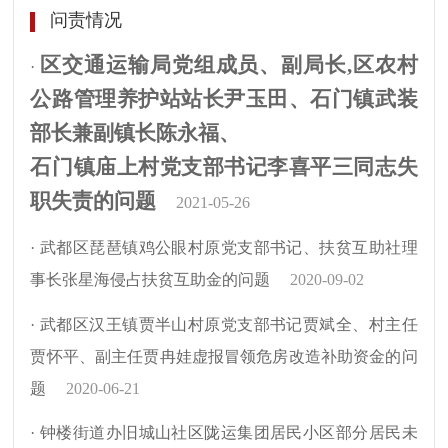
问责情况
区交通运输局党组成员、副局长
,区农村
·
公路管理养护站站长尹玉田、石门镇武装
部长兼副镇长陈永福、
石门镇庙上村党支部书记李喜平三同志
失
职失责的问题
2021-05-26
· 武都区琵琶镇鸡公眼村原党支部书记、扶贫互助社理
事长张星海侵占扶贫互助金的问题
2020-09-02
· 武都区汉王镇贾半山村原党支部书记贾斌全、村主任
贾怀平、副主任贾冉娃虚报冒领危房改造补助资金的问
题
2020-06-21
· 钟楼街道办旧城山社区陇运集团居民小区部分居民未